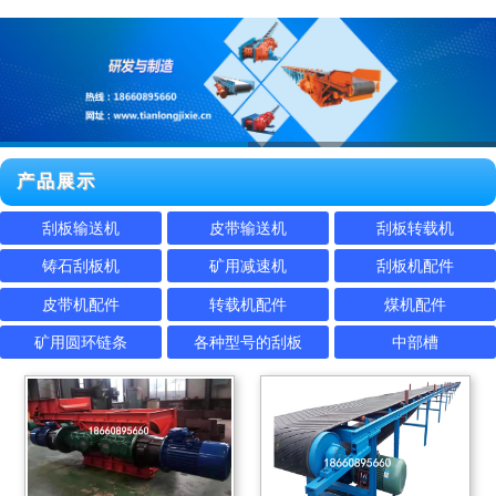
产品展示
刮板输送机
皮带输送机
刮板转载机
铸石刮板机
矿用减速机
刮板机配件
皮带机配件
转载机配件
煤机配件
矿用圆环链条
各种型号的刮板
中部槽