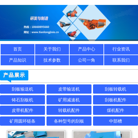
首页
关于我们
产品中心
行业资讯
产品知识
技术参数
公司一角
联系我们
产品展示
刮板输送机
皮带输送机
刮板转载机
铸石刮板机
矿用减速机
刮板机配件
皮带机配件
转载机配件
煤机配件
矿用圆环链条
各种型号的刮板
中部槽